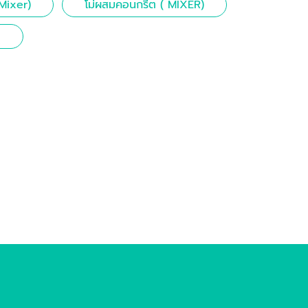
 Mixer)
โม่ผสมคอนกรีต ( MIXER)
ต