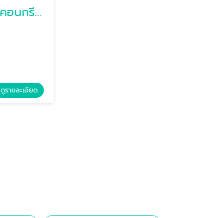
ผลิตเครื่องโม่ผสมคอนกรีต (MIXER)
ชุดอุปกรณ์ควบคุมระบบไฟฟ้าแพล้นปูน
พัฒนกิจ กลการ (1993)
รายละเอียด
ดูรายละเอียด
ระบบไฟฟ้าชุดควบคุมแพล้นปูน